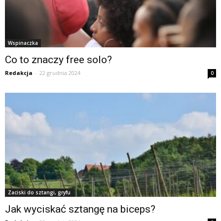
Wspinaczka
Co to znaczy free solo?
Redakcja
-
22 grudnia 2024
0
Zaciski do sztangi, gryfu
Jak wyciskać sztangę na biceps?