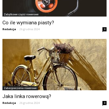
Zabytkowe części rowerowe
Co ile wymiana piasty?
Redakcja
-
26 grudnia 2024
0
Zabezpieczenia rowerowe
Jaka linka rowerową?
Redakcja
-
26 grudnia 2024
0