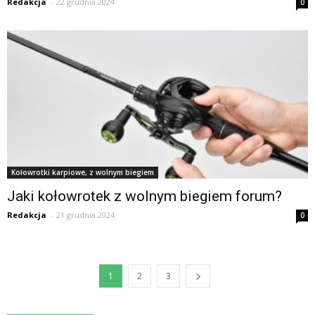
Redakcja
-
22 grudnia 2024
0
Kołowrotki karpiowe, z wolnym biegiem
Jaki kołowrotek z wolnym biegiem forum?
Redakcja
-
21 grudnia 2024
0
1
2
3