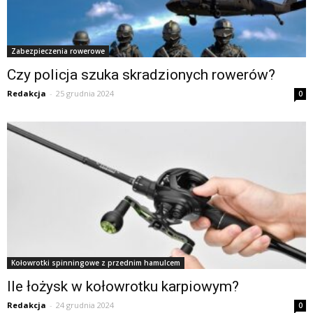
Zabezpieczenia rowerowe
Czy policja szuka skradzionych rowerów?
Redakcja
-
25 grudnia 2024
0
Kołowrotki spinningowe z przednim hamulcem
Ile łożysk w kołowrotku karpiowym?
Redakcja
-
24 grudnia 2024
0