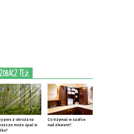
ZOBACZ TEŻ
y pies z obroża na
Co trzymać w szafce
eszcze może spać w
nad zlewem?
żku?