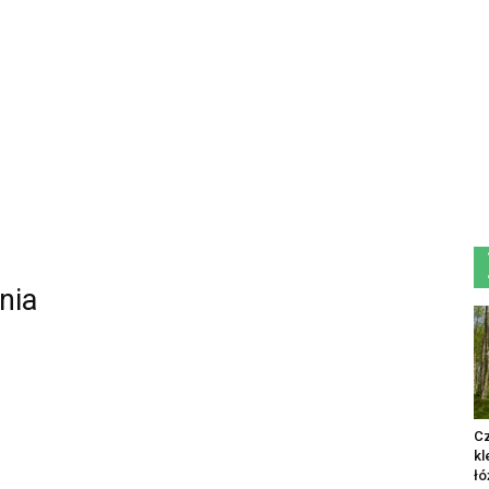
nia
Cz
kl
łó