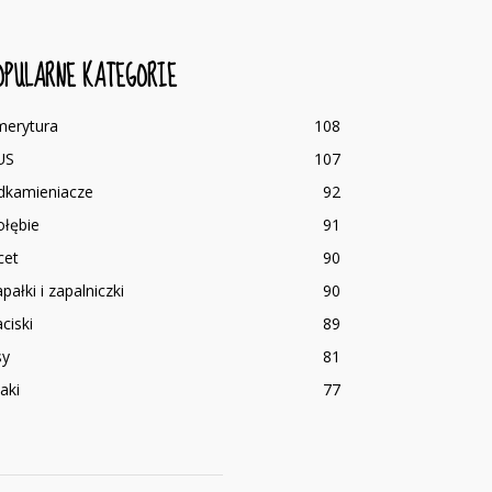
OPULARNE KATEGORIE
merytura
108
US
107
dkamieniacze
92
ołębie
91
cet
90
pałki i zapalniczki
90
ciski
89
sy
81
aki
77