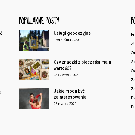
POPULARNE POSTY
P
ić
Usługi geodezyjne
E
1 września 2020
Z
.
O
G
Czy znaczki z pieczątką mają
wartość?
O
22 czerwca 2021
Za
Za
Jakie mogą być
ć
zainteresowania
P
26 marca 2020
Pt