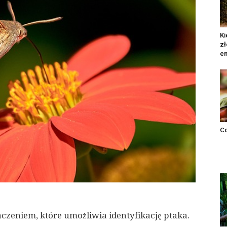
Ki
zł
em
Co
aczeniem, które umożliwia identyfikację ptaka.