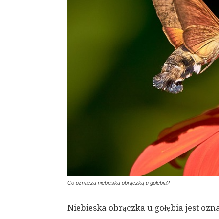
Co oznacza niebieska obrączką u gołębia?
Niebieska obrączka u gołębia jest ozn