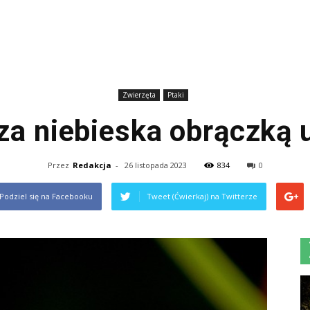
Zwierzęta
Ptaki
a niebieska obrączką 
Przez
Redakcja
-
26 listopada 2023
834
0
Podziel się na Facebooku
Tweet (Ćwierkaj) na Twitterze