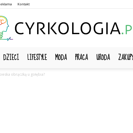
Reklama
Kontakt
DZIECI
LIFESTYLE
MODA
PRACA
URODA
ZAKUP
Cyrkologia.pl
bieska obrączką u gołębia?