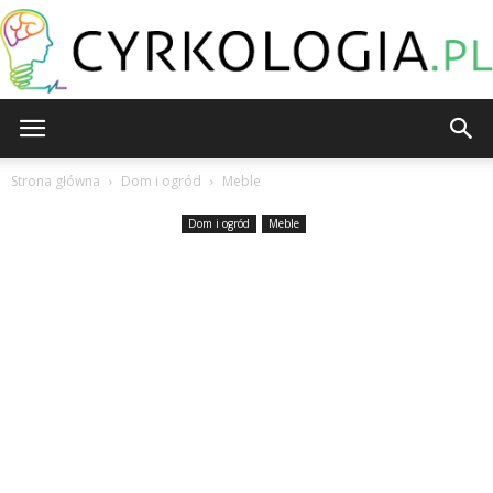
Cyrkologia.pl
Strona główna
Dom i ogród
Meble
Dom i ogród
Meble