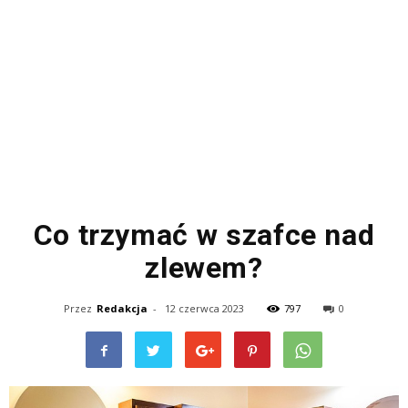
Co trzymać w szafce nad
zlewem?
Przez
Redakcja
-
12 czerwca 2023
797
0