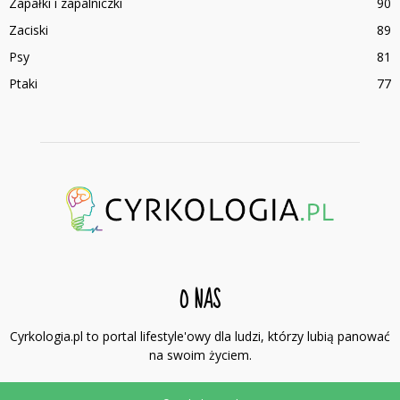
Zapałki i zapalniczki
90
Zaciski
89
Psy
81
Ptaki
77
O NAS
Cyrkologia.pl to portal lifestyle'owy dla ludzi, którzy lubią panować
na swoim życiem.