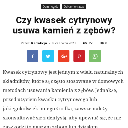
Dom i ogród
Odkamieniacze
Czy kwasek cytrynowy
usuwa kamień z zębów?
Przez
Redakcja
-
8 czerwca 2023
750
0
Kwasek cytrynowy jest jednym z wielu naturalnych
składników, które są często stosowane w domowych
metodach usuwania kamienia z zębów. Jednakże,
przed użyciem kwasku cytrynowego lub
jakiegokolwiek innego środka, zawsze należy
skonsultować się z dentystą, aby upewnić się, że nie
zaszkodzi to naszym zębom lub dziąsłom.