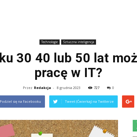
Technologie
Sztuczna inteligencja
ku 30 40 lub 50 lat mo
pracę w IT?
Przez
Redakcja
-
8 grudnia 2023
727
0
Podziel się na Facebooku
Tweet (Ćwierkaj) na Twitterze