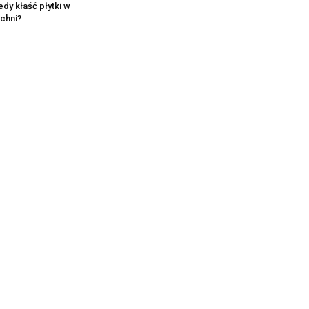
edy kłaść płytki w
chni?