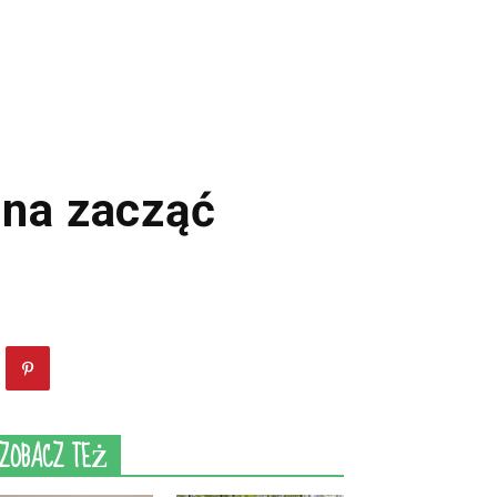
żna zacząć
ZOBACZ TEŻ