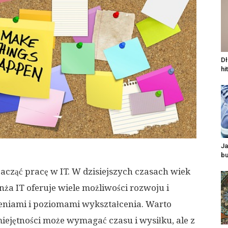
Dł
hi
Ja
bu
zacząć pracę w IT. W dzisiejszych czasach wiek
anża IT oferuje wiele możliwości rozwoju i
zeniami i poziomami wykształcenia. Warto
ejętności może wymagać czasu i wysiłku, ale z