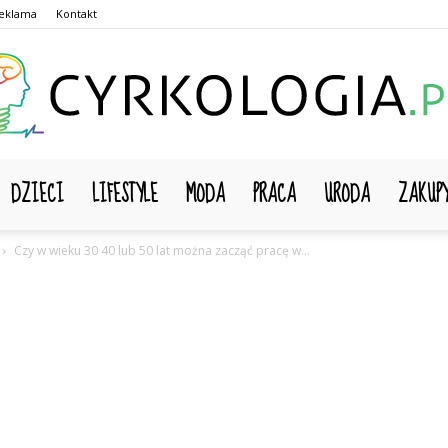
eklama
Kontakt
DZIECI
LIFESTYLE
MODA
PRACA
URODA
ZAKUP
Cyrkologia.pl
Czy w wieku 30 40 lub 50 lat można zacząć pracę w...