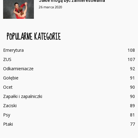
Jakie mogą być zainteresowania
26 marca 2020
POPULARNE KATEGORIE
Emerytura
108
ZUS
107
Odkamieniacze
92
Gołębie
91
Ocet
90
Zapałki i zapalniczki
90
Zaciski
89
Psy
81
Ptaki
77