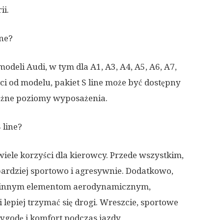
ii.
ine?
modeli Audi, w tym dla A1, A3, A4, A5, A6, A7,
ści od modelu, pakiet S line może być dostępny
óżne poziomy wyposażenia.
 line?
iele korzyści dla kierowcy. Przede wszystkim,
ardziej sportowo i agresywnie. Dodatkowo,
 innym elementom aerodynamicznym,
 lepiej trzymać się drogi. Wreszcie, sportowe
wygodę i komfort podczas jazdy.