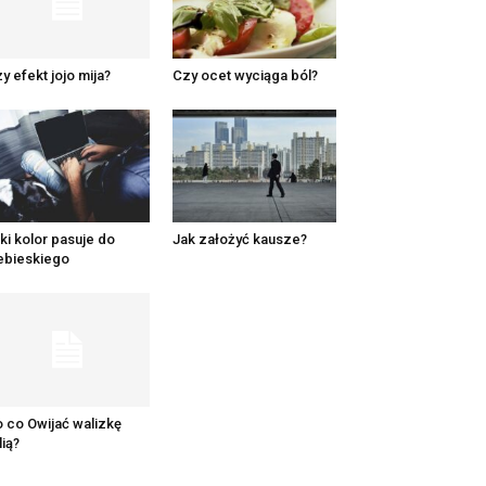
y efekt jojo mija?
Czy ocet wyciąga ból?
ki kolor pasuje do
Jak założyć kausze?
ebieskiego
 co Owijać walizkę
lią?