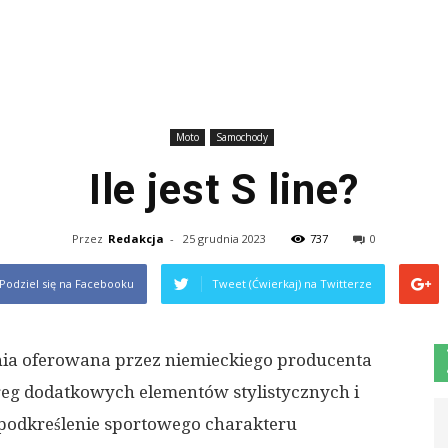
Moto
Samochody
Ile jest S line?
Przez
Redakcja
-
25 grudnia 2023
737
0
Podziel się na Facebooku
Tweet (Ćwierkaj) na Twitterze
ażenia oferowana przez niemieckiego producenta
eg dodatkowych elementów stylistycznych i
 podkreślenie sportowego charakteru