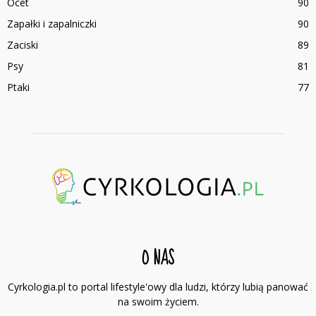
Ocet
90
Zapałki i zapalniczki
90
Zaciski
89
Psy
81
Ptaki
77
O NAS
Cyrkologia.pl to portal lifestyle'owy dla ludzi, którzy lubią panować
na swoim życiem.