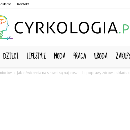
Reklama
Kontakt
DZIECI
LIFESTYLE
MODA
PRACA
URODA
ZAKUP
Cyrkologia.pl
eniorów
Jakie ćwiczenia na siłowni są najlepsze dla poprawy zdrowia układu