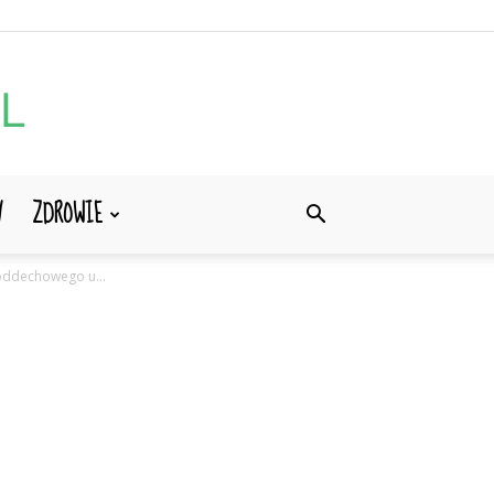
Y
ZDROWIE
 oddechowego u...