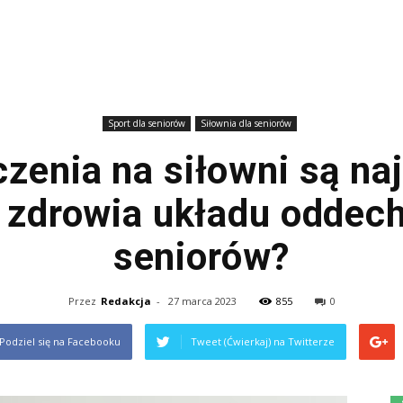
Sport dla seniorów
Siłownia dla seniorów
zenia na siłowni są na
 zdrowia układu oddec
seniorów?
Przez
Redakcja
-
27 marca 2023
855
0
Podziel się na Facebooku
Tweet (Ćwierkaj) na Twitterze