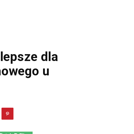
jlepsze dla
howego u