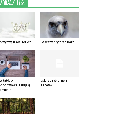
ZOBACZ TEŻ
o wymyślił biżuterie?
Ile waży gryf trap bar?
y tabletki
Jak łączyć glinę z
pochwowe zabijają
zanęta?
emniki?