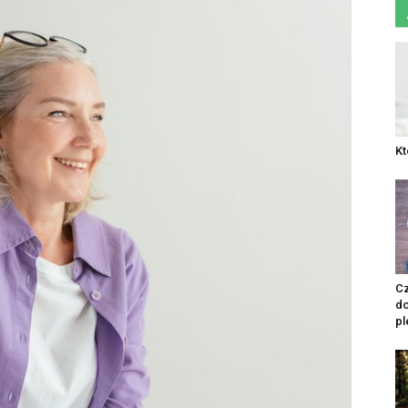
Kt
Cz
do
pl