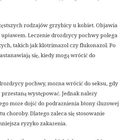
ęstszych rodzajów grzybicy u kobiet. Objawia
ym upławem. Leczenie drożdżycy pochwy polega
ch, takich jak klotrimazol czy flukonazol. Po
zastanawiają się, kiedy mogą wrócić do
drożdżycy pochwy, można wrócić do seksu, gdy
y przestaną występować. Jednak należy
ego może dojść do podrażnienia błony śluzowej
 choroby. Dlatego zaleca się stosowanie
niejsza ryzyko zakażenia.