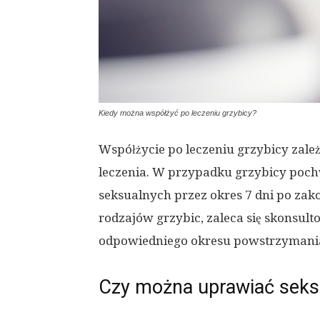
Kiedy można współżyć po leczeniu grzybicy?
Współżycie po leczeniu grzybicy zale
leczenia. W przypadku grzybicy poch
seksualnych przez okres 7 dni po zak
rodzajów grzybic, zaleca się skonsult
odpowiedniego okresu powstrzymania 
Czy można uprawiać seks 