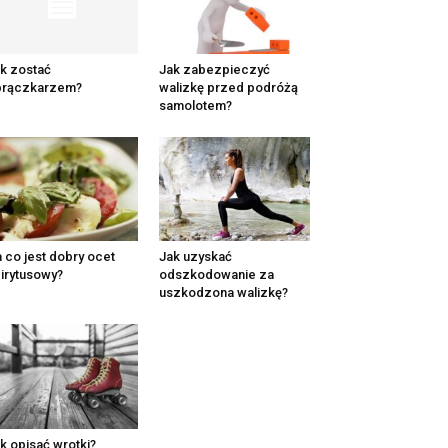
k zostać
Jak zabezpieczyć
brączkarzem?
walizkę przed podróżą
samolotem?
 co jest dobry ocet
Jak uzyskać
irytusowy?
odszkodowanie za
uszkodzona walizkę?
k opisać wrotki?