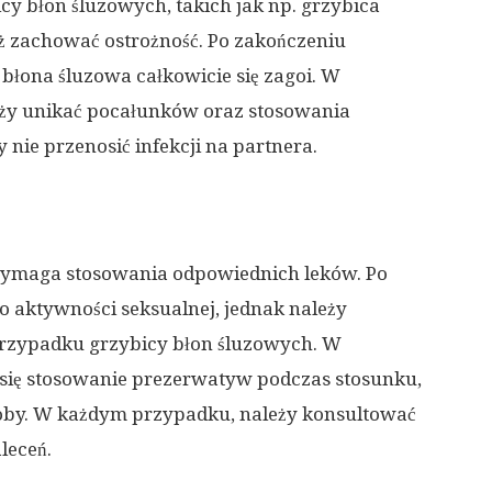
y błon śluzowych, takich jak np. grzybica
eż zachować ostrożność. Po zakończeniu
ż błona śluzowa całkowicie się zagoi. W
eży unikać pocałunków oraz stosowania
nie przenosić infekcji na partnera.
 wymaga stosowania odpowiednich leków. Po
o aktywności seksualnej, jednak należy
przypadku grzybicy błon śluzowych. W
się stosowanie prezerwatyw podczas stosunku,
oby. W każdym przypadku, należy konsultować
aleceń.