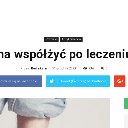
Zdrowie
Antykoncepcja
a współżyć po leczeni
Przez
Redakcja
-
11 grudnia 2023
734
0
Podziel się na Facebooku
Tweet (Ćwierkaj) na Twitterze