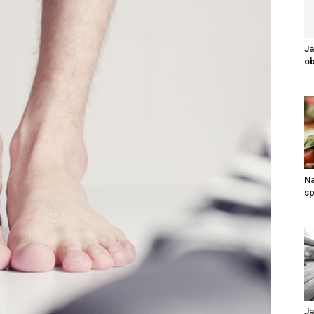
Ja
o
Na
sp
Ja