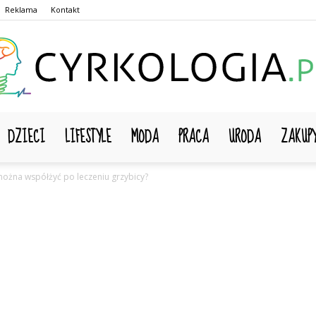
Reklama
Kontakt
DZIECI
LIFESTYLE
MODA
PRACA
URODA
ZAKUP
Cyrkologia.pl
można współżyć po leczeniu grzybicy?