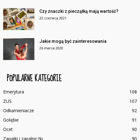
Czy znaczki z pieczątką mają wartość?
22 czerwca 2021
Jakie mogą być zainteresowania
26 marca 2020
POPULARNE KATEGORIE
Emerytura
108
ZUS
107
Odkamieniacze
92
Gołębie
91
Ocet
90
Zapałki i zapalniczki
90