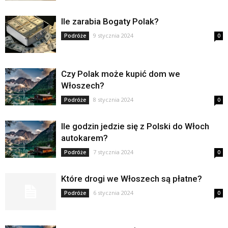
Ile zarabia Bogaty Polak?
9 stycznia 2024
Podróże
0
Czy Polak może kupić dom we
Włoszech?
8 stycznia 2024
Podróże
0
Ile godzin jedzie się z Polski do Włoch
autokarem?
7 stycznia 2024
Podróże
0
Które drogi we Włoszech są płatne?
6 stycznia 2024
Podróże
0