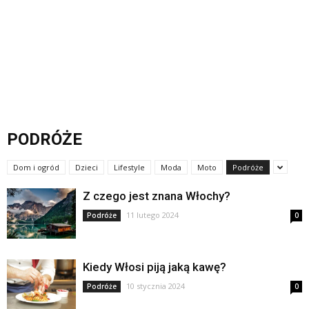
PODRÓŻE
Dom i ogród
Dzieci
Lifestyle
Moda
Moto
Podróże
Z czego jest znana Włochy?
11 lutego 2024
Podróże
0
Kiedy Włosi piją jaką kawę?
10 stycznia 2024
Podróże
0