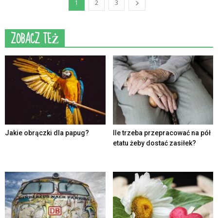
1
2
3
ZOBACZ TEŻ
Jakie obrączki dla papug?
Ile trzeba przepracować na pół
etatu żeby dostać zasiłek?