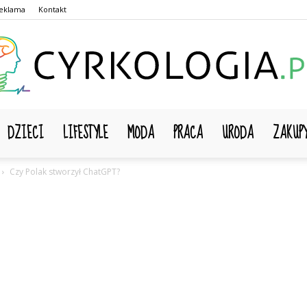
eklama
Kontakt
DZIECI
LIFESTYLE
MODA
PRACA
URODA
ZAKUP
Cyrkologia.pl
Czy Polak stworzył ChatGPT?