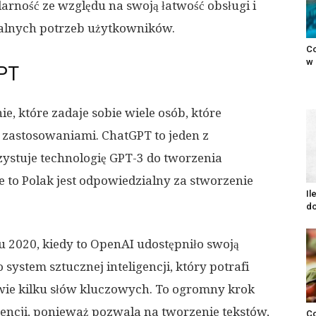
larność ze względu na swoją łatwość obsługi i
alnych potrzeb użytkowników.
Co
w 
GPT
e, które zadaje sobie wiele osób, które
jej zastosowaniami. ChatGPT to jeden z
ystuje technologię GPT-3 do tworzenia
 to Polak jest odpowiedzialny za stworzenie
Il
do
u 2020, kiedy to OpenAI udostępniło swoją
system sztucznej inteligencji, który potrafi
wie kilku słów kluczowych. To ogromny krok
gencji, ponieważ pozwala na tworzenie tekstów,
Co