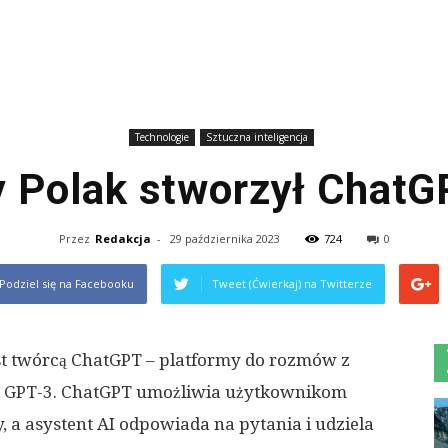
Technologie
Sztuczna inteligencja
 Polak stworzył Chat
Przez
Redakcja
-
29 października 2023
724
0
Podziel się na Facebooku
Tweet (Ćwierkaj) na Twitterze
st twórcą ChatGPT – platformy do rozmów z
ii GPT-3. ChatGPT umożliwia użytkownikom
a asystent AI odpowiada na pytania i udziela