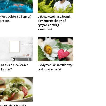
 jest dobre na kamień
Jak ćwiczyć na siłowni,
pralce?
aby zminimalizować
ryzyko kontuzji u
seniorów?
e czeka się na Meble
Kiedy zacisk hamulcowy
 kuchni?
jest do wymiany?
 daje picie wody z