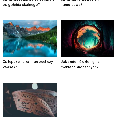
od gołębia skalnego?
hamulcowe?
Co lepsze na kamień ocet czy
Jak zmienić okleinę na
kwasek?
meblach kuchennych?