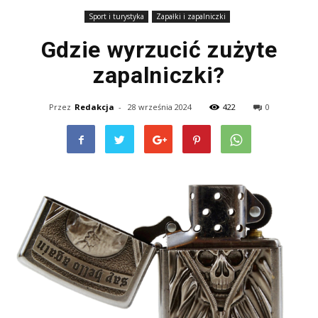
Sport i turystyka
Zapałki i zapalniczki
Gdzie wyrzucić zużyte
zapalniczki?
Przez
Redakcja
-
28 września 2024
422
0