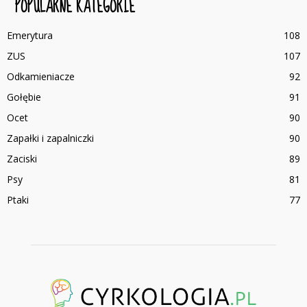
POPULARNE KATEGORIE
Emerytura
108
ZUS
107
Odkamieniacze
92
Gołębie
91
Ocet
90
Zapałki i zapalniczki
90
Zaciski
89
Psy
81
Ptaki
77