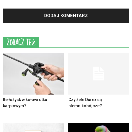
ZOBACZ TEŻ
Ile łożysk w kołowrotku
Czy żele Durex są
karpiowym?
plemnikobójcze?