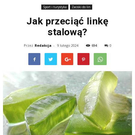
Sport i turystyka
Zaciski do lin
Jak przeciąć linkę
stalową?
Przez
Redakcja
-
9 lutego 2024
694
0