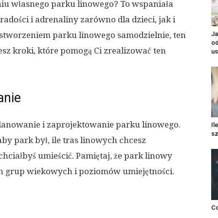
niu własnego parku linowego? To wspaniała
radości i adrenaliny zarówno dla dzieci, jak i
y stworzeniem parku linowego samodzielnie, ten
Ja
o
iesz kroki, które pomogą Ci zrealizować ten
us
anie
lanowanie i zaprojektowanie parku linowego.
Il
sz
aby park był, ile tras linowych chcesz
hciałbyś umieścić. Pamiętaj, że park linowy
h grup wiekowych i poziomów umiejętności.
Co