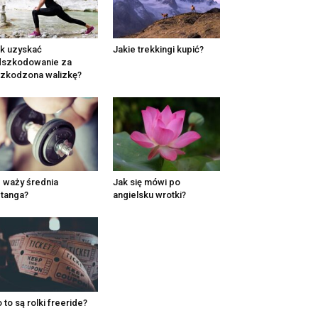
k uzyskać
Jakie trekkingi kupić?
dszkodowanie za
zkodzona walizkę?
e waży średnia
Jak się mówi po
tanga?
angielsku wrotki?
 to są rolki freeride?