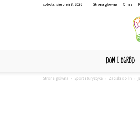
sobota, sierpień 8, 2026
Strona główna
O nas
DOM I OGRÓD
Strona główna
Sport i turystyka
Zaciski do lin
J