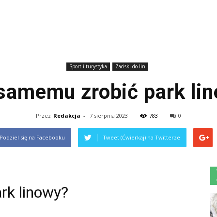
Sport i turystyka
Zaciski do lin
samemu zrobić park li
Przez
Redakcja
-
7 sierpnia 2023
783
0
Podziel się na Facebooku
Tweet (Ćwierkaj) na Twitterze
rk linowy?