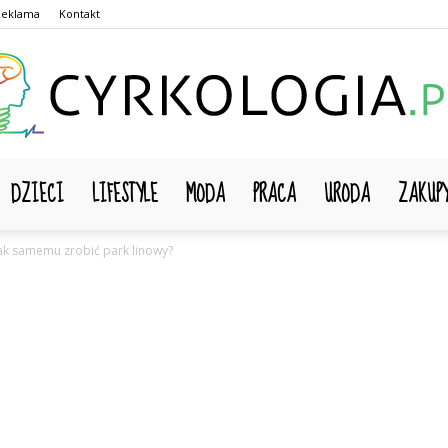
Reklama
Kontakt
DZIECI
LIFESTYLE
MODA
PRACA
URODA
ZAKUP
Cyrkologia.pl
ak samemu zrobić park linowy?