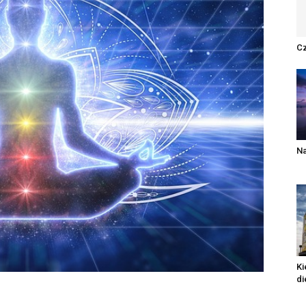
Cz
Na
Ki
di