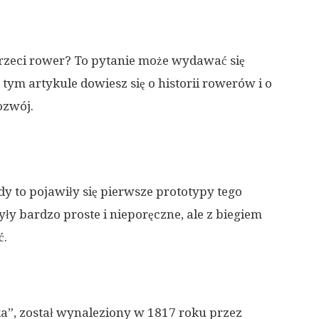
ł trzeci rower? To pytanie może wydawać się
tym artykule dowiesz się o historii rowerów i o
ozwój.
dy to pojawiły się pierwsze prototypy tego
ły bardzo proste i nieporęczne, ale z biegiem
ć.
a”, został wynaleziony w 1817 roku przez