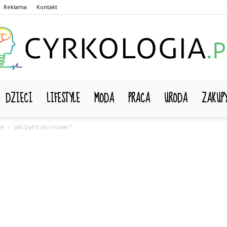
Reklama
Kontakt
DZIECI
LIFESTYLE
MODA
PRACA
URODA
ZAKUP
Cyrkologia.pl
we
Jaki był trzeci rower?