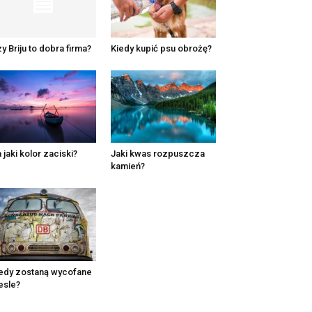
y Briju to dobra firma?
Kiedy kupić psu obrożę?
 jaki kolor zaciski?
Jaki kwas rozpuszcza
kamień?
edy zostaną wycofane
esle?