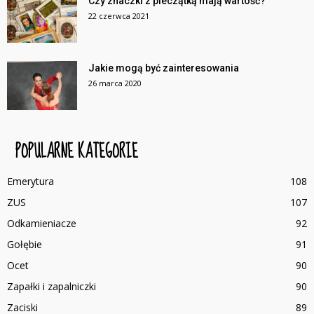
Czy znaczki z pieczątką mają wartość?
22 czerwca 2021
Jakie mogą być zainteresowania
26 marca 2020
POPULARNE KATEGORIE
Emerytura
108
ZUS
107
Odkamieniacze
92
Gołębie
91
Ocet
90
Zapałki i zapalniczki
90
Zaciski
89