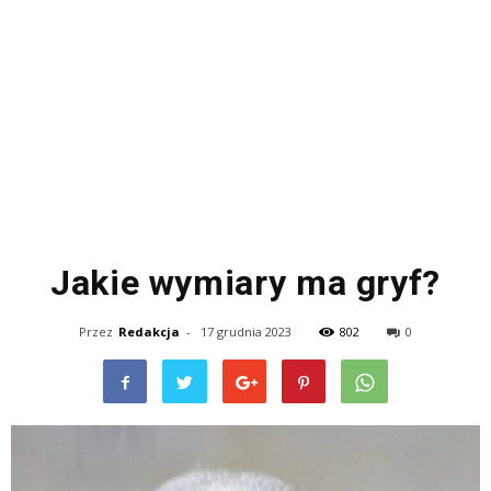
Jakie wymiary ma gryf?
Przez
Redakcja
-
17 grudnia 2023
802
0