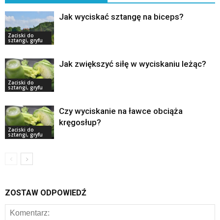
Jak wyciskać sztangę na biceps?
Zaciski do
sztangi, gryfu
Jak zwiększyć siłę w wyciskaniu leżąc?
Zaciski do
sztangi, gryfu
Czy wyciskanie na ławce obciąża
kręgosłup?
Zaciski do
sztangi, gryfu
ZOSTAW ODPOWIEDŹ